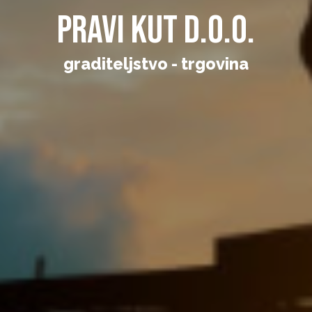
Pravi Kut d.o.o.
graditeljstvo - trgovina